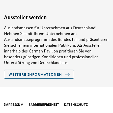
Management AG
Lufthansa Group
–
Aussteller werden
Maritim Hotelgesellschaft mbH
–
Auslandsmessen für Unternehmen aus Deutschland!
Nehmen Sie mit Ihrem Unternehmen am
Messe Frankfurt
–
Auslandsmesseprogramm des Bundes teil und präsentieren
Sie sich einem internationalen Publikum. Als Aussteller
innerhalb des German Pavilion profitieren Sie von
Messe München GmbH
–
besonders günstigen Konditionen und professioneller
Unterstützung von Deutschland aus.
MHP Hotel AG
–
WEITERE INFORMATIONEN
Munich Convention Bureau
–
Munich Marriott Hotel and Courtyard by Munich
–
City Center
PAS-Professional Aviation Solutions GmbH
–
IMPRESSUM
BARRIEREFREIHEIT
DATENSCHUTZ