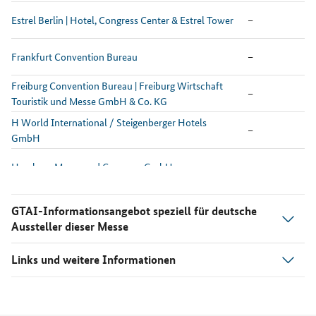
Estrel Berlin | Hotel, Congress Center & Estrel Tower
–
Frankfurt Convention Bureau
–
Freiburg Convention Bureau | Freiburg Wirtschaft
–
Touristik und Messe GmbH & Co. KG
H World International / Steigenberger Hotels
–
GmbH
Hamburg Messe und Congress GmbH
–
Hamburg Tourismus GmbH / Hamburg Convention
–
GTAI-Informationsangebot speziell für deutsche
Bureau
Aussteller dieser Messe
Hotel Bayerischer Hof
–
Links und weitere Informationen
Hotel Vier Jahreszeiten Kempinski München
–
INTERPLAN Congress, Meeting & Event
–